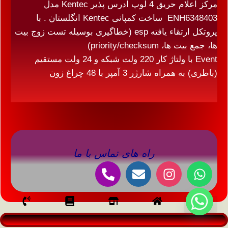
مرکز اعلام حریق 4 لوپ آدرس پذیر Kentec مدل
ENH6348403 ساخت کمپانی Kentec انگلستان . با
پروتکل ارتقاء یافته esp (خطاگیری بوسیله تست زوج بیت
ها، جمع بیت ها، priority/checksum)
Event با ولتاژ کار 220 ولت شبکه و 24 ولت مستقیم
(باطری) به همراه شارژر 3 آمپر با 48 چراغ زون
راه های تماس با ما
درباره ما
خواندنی ها
تماس با ما
سیستم اعلام حریق
سیستمهای صوتی
صفحه نخست
مطالب آموزشی