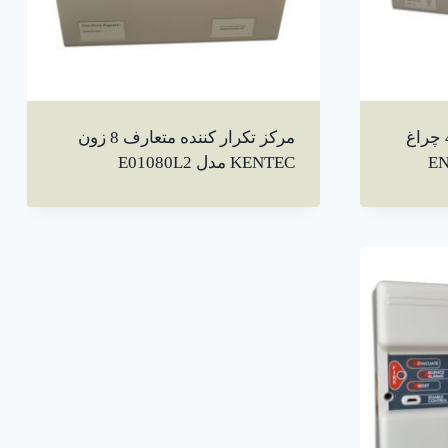
مرکز اعلام حریق2 لوپ 48 چراغ
مرکز تکرار کننده متعارف 8 زون
KENTEC مدل E01080L2