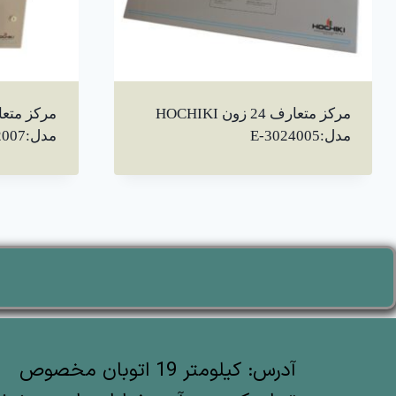
مرکز متعارف 24 زون HOCHIKI
مدل:E-3024005
مدل:E3032007
آدرس: کیلومتر 19 اتوبان مخصوص