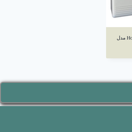
مرکز متعارف 6 زون Hochiki مدل