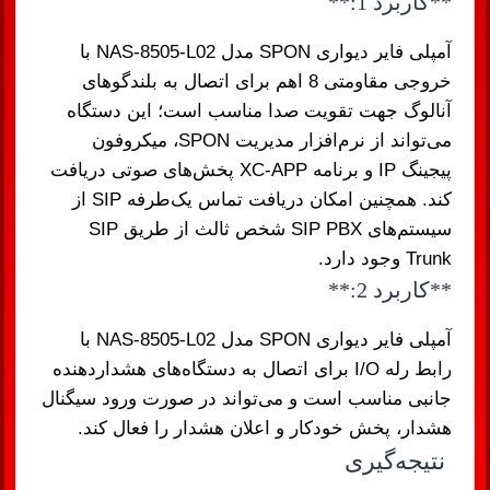
**کاربرد 1:**
آمپلی فایر دیواری SPON مدل NAS-8505-L02 با
خروجی مقاومتی 8 اهم برای اتصال به بلندگوهای
آنالوگ جهت تقویت صدا مناسب است؛ این دستگاه
می‌تواند از نرم‌افزار مدیریت SPON، میکروفون
پیجینگ IP و برنامه XC-APP پخش‌های صوتی دریافت
کند. همچنین امکان دریافت تماس یک‌طرفه SIP از
سیستم‌های SIP PBX شخص ثالث از طریق SIP
Trunk وجود دارد.
**کاربرد 2:**
آمپلی فایر دیواری SPON مدل NAS-8505-L02 با
رابط رله I/O برای اتصال به دستگاه‌های هشداردهنده
جانبی مناسب است و می‌تواند در صورت ورود سیگنال
هشدار، پخش خودکار و اعلان هشدار را فعال کند.
نتیجه‌گیری