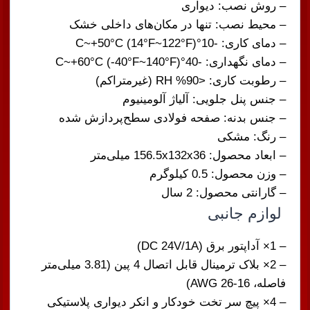
– روش نصب: دیواری
– محیط نصب: تنها در مکان‌های داخلی خشک
– دمای کاری: -10°C~+50°C (14°F~122°F)
– دمای نگهداری: -40°C~+60°C (-40°F~140°F)
– رطوبت کاری: <90% RH (غیرمتراکم)
– جنس پنل جلویی: آلیاژ آلومینیوم
– جنس بدنه: صفحه فولادی سطح‌پردازش شده
– رنگ: مشکی
– ابعاد محصول: 156.5x132x36 میلی‌متر
– وزن محصول: 0.5 کیلوگرم
– گارانتی محصول: 2 سال
لوازم جانبی
– 1× آداپتور برق (DC 24V/1A)
– 2× بلاک ترمینال قابل اتصال 4 پین (3.81 میلی‌متر
فاصله، AWG 26-16)
– 4× پیچ سر تخت خودکار و انکر دیواری پلاستیکی