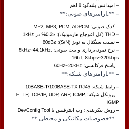
– امپدانس بلندگو: 8 اهم
– **پارامترهای صوتی:**
– کدک صوتی: MP2, MP3, PCM, ADPCM
– THD (کل اعوجاج هارمونیک): ≤0.3% در 1kHz
– نسبت سیگنال به نویز (S/N): ≥80dB
– نرخ نمونه‌برداری و بیت صوتی: 8kHz~44.1kHz,
16bit, 8kbps~320kbps
– پاسخ فرکانسی: 60Hz~20kHz
– **پارامترهای شبکه:**
– رابط شبکه: 10BASE-T/100BASE-TX RJ45
– پروتکل شبکه: HTTP, TCP/IP, UDP, ARP, ICMP,
IGMP
– روش پیکربندی: وب اینترفیس یا DevConfig Tool
– **خصوصیات مکانیکی و محیطی:**