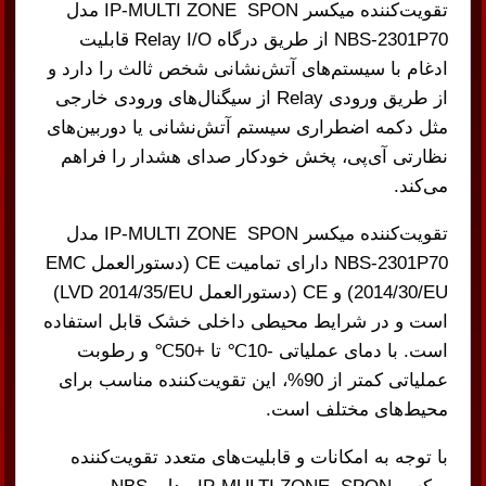
تقویت‌کننده میکسر IP-MULTI ZONE SPON مدل
NBS-2301P70 از طریق درگاه Relay I/O قابلیت
ادغام با سیستم‌های آتش‌نشانی شخص ثالث را دارد و
از طریق ورودی Relay از سیگنال‌های ورودی خارجی
مثل دکمه اضطراری سیستم آتش‌نشانی یا دوربین‌های
نظارتی آی‌پی، پخش خودکار صدای هشدار را فراهم
می‌کند.
تقویت‌کننده میکسر IP-MULTI ZONE SPON مدل
NBS-2301P70 دارای تمامیت CE (دستورالعمل EMC
2014/30/EU) و CE (دستورالعمل LVD 2014/35/EU)
است و در شرایط محیطی داخلی خشک قابل استفاده
است. با دمای عملیاتی -10℃ تا +50℃ و رطوبت
عملیاتی کمتر از 90%، این تقویت‌کننده مناسب برای
محیط‌های مختلف است.
با توجه به امکانات و قابلیت‌های متعدد تقویت‌کننده