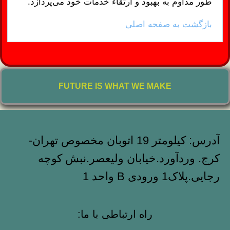
طور مداوم به بهبود و ارتقاء خدمات خود می‌پردازد.
بازگشت به صفحه اصلی
FUTURE IS WHAT WE MAKE
آدرس: کیلومتر 19 اتوبان مخصوص تهران-
کرج. وردآورد.خیابان ولیعصر.نبش کوچه
رجایی.پلاک1 ورودی B واحد 1
راه ارتباطی با ما: