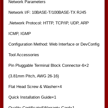
Network Parameters
Network I/F: 10BASE-T/100BASE-TX RJ45
Network Protocol: HTTP, TCP/IP, UDP, ARP,
ICMP, IGMP
Configuration Method: Web Interface or DevConfig
Tool Accessories
2×6-Pin Pluggable Terminal Block Connector
(3.81mm Pitch, AWG 26-16)
4×Flat Head Screw & Washer
1×Quick Installation Guide
1×Quality Certificate&Warranty Card