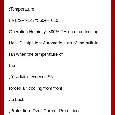
Temperature:
-10℃~+50℃ (14℉~122℉)
Operating Humidity: ≤90% RH non-condensing
Heat Dissipation: Automatic start of the built-in
fan when the temperature of
the
radiator exceeds 55℃,
forced air cooling from front
to back.
Protection: Over-Current Protection,