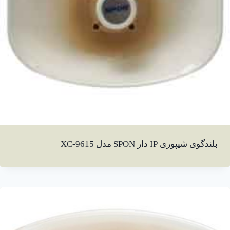
بلندگوی شیپوری IP دار SPON مدل XC-9615