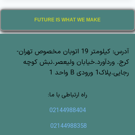
FUTURE IS WHAT WE MAKE
آدرس: کیلومتر 19 اتوبان مخصوص تهران-
کرج. وردآورد.خیابان ولیعصر.نبش کوچه
رجایی.پلاک1 ورودی B واحد 1
راه ارتباطی با ما:
02144988404
02144988358