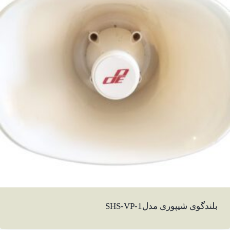
بلندگوی شیپوری مدل1-SHS-VP