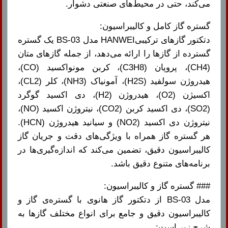
می‌کند، حتی در محیط‌های صنعتی دشوار.
گستره گاز کامل و کالیبراسیون:
دتکتور گازهای ترکیبیHANWEI مدل BS-03 یک گستره
گسترده از گازها را ارائه می‌دهد، از جمله گازهای متان
(CH4)، پروپان (C3H8)، کربن مونواکسید (CO)،
هیدروژن سولفید (H2S)، آمونیاک (NH3)، کلر (CL2)،
اکسیژن (O2)، هیدروژن (H2)، دی اکسید گوگرد
(SO2)، دی اکسید کربن (CO2)، نیتروژن اکسید (NO)،
نیتروژن دی اکسید (NO2) و سیانید هیدروژن (HCN).
هر گستره گاز همراه با ویژگی‌های دقت و جریان گاز
کالیبراسیون دقیق، تضمین می‌کند که اندازه‌گیری‌ها در
برنامه‌های متنوع دقیق باشد.
### گستره گاز و کالیبراسیون:
مدل BS-03 از دتکتور گاز هانوی با گستره‌ی گاز و
کالیبراسیون دقیق و جامع برای انواع مختلف گازها به
شرح زیر است: