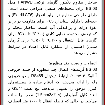
ساختار مقاوم دتکتور گازهای ترکیبیHANWEI مدل
BS-03 برای محیط‌های صنعتی طراحی شده است،
دارای طراحی مقاوم در برابر انفجار (Ex dⅡCT6) و
جعبه‌ای با دارای استاندارد IP65 برای مقاومت در برابر
نفوذ ذرات و پراکندگی آب است. ساختار محکم و
گسترده‌ی محدوده دمایی کاری (-۴۰℃ تا ۷۰℃ برای
گازهای قابل اشتعال و -۲۰℃ تا ۵۰℃ برای گازهای
سمی) اطمینان از عملکرد قابل اعتماد در شرایط
دشوار می‌دهد.
اتصالات و نصب چند منظوره:
BS-03 گزینه‌های اتصال چند منظوره از جمله خروجی
آنالوگ ۴-۲۰mA، ارتباط دیجیتال RS485 و دو خروجی
رله را ارائه می‌دهد، که ادغام ساده با سیستم‌های
کنترل موجود را تسهیل می‌دهد. پیچ نصب G3/4″ و
ابعاد کابل آمپلیفایر (≥ 1.5mm2×۳) نصب را ساده
می‌کند، در حالی که فاصله انتقال تا ۱۰۰۰ متر انعطاف