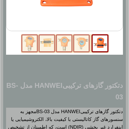
دتکتور گازهای ترکیبیHANWEI مدل BS-
03
دتکتور گازهای ترکیبیHANWEI مدل BS-03مجهز به
سنسورهای گاز کاتالیستی با کیفیت بالا، الکتروشیمیایی یا
اینفرارد غیر پخشی (NDIR) است، که اطمینان از تشخیص