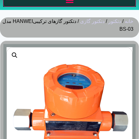
خانه
/
دتکتور
/
دتکتور گازی
/ دتکتور گازهای ترکیبیHANWEI مدل
BS-03