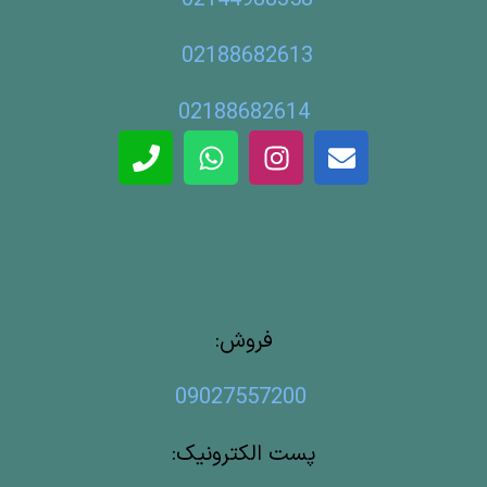
02144988358
02188682613
02188682614
فروش:
09027557200
پست الکترونیک: