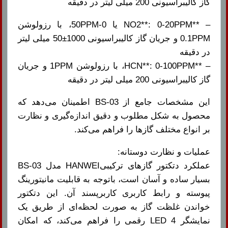
گاز کالیبراسیونی 200 میلی لیتر در دقیقه
– **NO2**: 0-20PPM یا 0-50PPM، با رزولوشن
0.1PPM و جریان گاز کالیبراسیونی 1000±50 میلی لیتر
در دقیقه
– **HCN**: 0-100PPM، با رزولوشن 1PPM و جریان
گاز کالیبراسیونی 200 میلی لیتر در دقیقه
این مشخصات جامع از BS-03 اطمینان می‌دهد که
محصول به شکل مطلوب و دقیق اندازه‌گیری و نظارت
بر انواع مختلف گازها را فراهم می‌کند.
عملیات و نظارت دوستانه:
عملکرد دتکتور گازهای ترکیبیHANWEI مدل BS-03
بسیار ساده و آسان است، باتوجه به قابلیت مانیتورینگ
پیوسته و رابط کاربری کاربرپسند آن. این دتکتور
خواندن غلظت گاز به صورت لحظه‌ای از طریق یک
نمایشگر LED 4 رقمی را فراهم می‌کند، که امکان