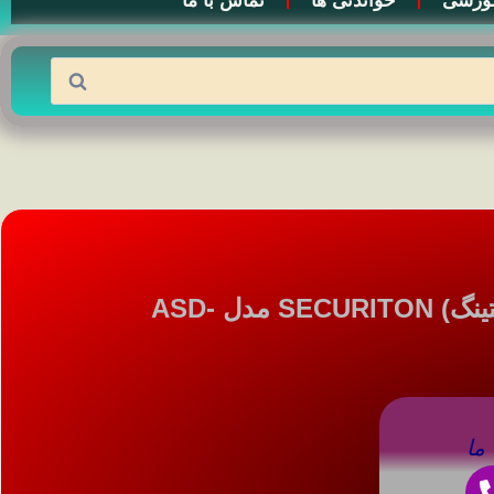
وزشی
خواندنی ها
تماس با ما
دتکتور مکشی (اسپیریتینگ) SECURITON مدل ASD-
ما