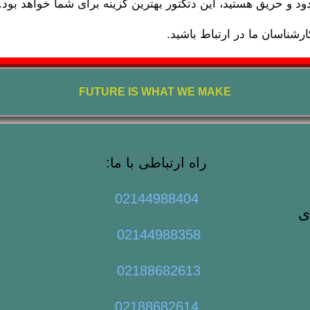
د و حریق هستید، این دتکتور بهترین گزینه برای شما خواهد بود.
ارشناسان ما در ارتباط باشید.
FUTURE IS WHAT WE MAKE
راه ارتباطی با ما:
02144988404
ک1 ورودی
02144988358
02188682613
02188682614