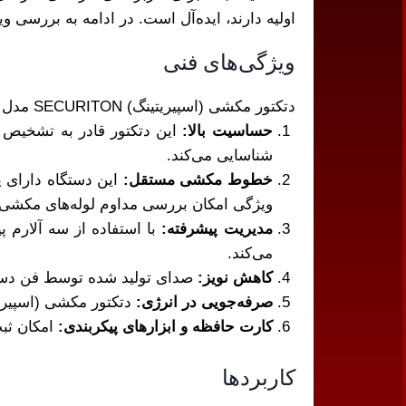
اولیه دارند، ایده‌آل است. در ادامه به بررسی وی
ویژگی‌های فنی
دتکتور مکشی (اسپیریتینگ) SECURITON مدل ASD-535-3-1 دارای ویژگی‌های فنی منحصربه‌فردی است که آن را از سایر محصولات مشابه متمایز می‌کند:
حساسیت بالا:
شناسایی می‌کند.
خطوط مکشی مستقل:
این دستگاه دارای ی
ویژگی امکان بررسی مداوم لوله‌های مکشی ب
مدیریت پیشرفته:
با استفاده از سه آلارم 
می‌کند.
کاهش نویز:
صدای تولید شده توسط فن دستگاه بسیار کم 
صرفه‌جویی در انرژی:
دتکتور مکشی (اسپیریتینگ) SECURITON مدل ASD-535-3-1 با مصرف کم انرژی، عملکردی
کارت حافظه و ابزارهای پیکربندی:
امکان ثبت داده‌ها
کاربردها