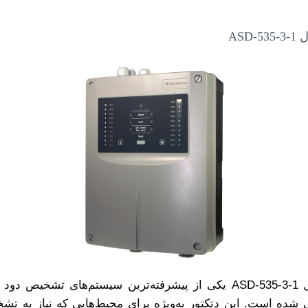
دتکتور مکشی (اسپیریتینگ) SECURITON مدل ASD-535-3-1 یکی از پیشرفته‌ت
 شده است. این دتکتور به‌ویژه برای محیط‌هایی که نیاز به ت