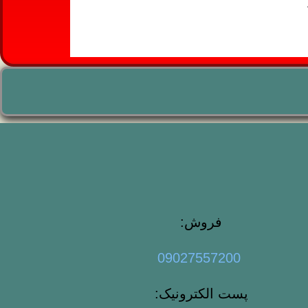
فروش:
09027557200
پست الکترونیک: