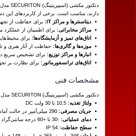
دارند، مناسب است. برخی از کاربردهای این دستگ
دیتاسنترها و مراکز IT:
برای حفاظت از تجهی
مراکز مخابراتی:
برای اطمینان از عملکرد م
اتاق‌های تمیز و آزمایشگاه‌ها:
برای محیط‌ها
موزه‌ها و گالری‌ها:
حفاظت از آثار هنری و تا
انبارها و مراکز توزیع:
برای تشخیص سریع دود
اتاق‌های ترانسفورماتور:
برای نظارت بر تج
مشخصات فنی
دتکتور مکشی (اسپیریتینگ) SECURITON مدل ASD-535-3-1 دارای مشخصات فنی زیر است:
ولتاژ تغذیه:
10.5 تا 30 ولت DC
جریان مصرفی:
290 میلی‌آمپر در حالت آماده به کار
دمای عملیاتی:
-30 تا +60 درجه سانتی‌گراد
سطح حفاظت:
IP 54
ابعاد:
348‌میلی‌متر x 263‌میلی‌متر x 148‌میلی‌متر