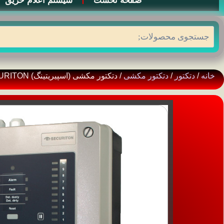
صفحه نخست
سیستم اعلام حریق
جستجو
خانه
/
دتکتور
/
دتکتور مکشی
/ دتکتور مکشی (اسپیریتینگ) SECURITON مدل ASD-535-3-1