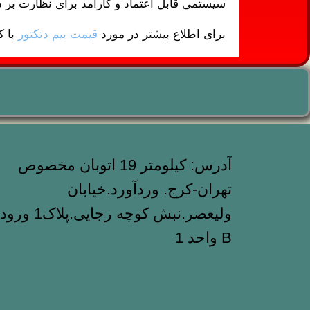
سیستمی قابل اعتماد و کارآمد برای نظارت بر دو
برای اطلاع بیشتر در مورد
قیمت بیم دتکتور
با ک
آدرس: کیلومتر 19 اتوبان مخصوص
تهران-کرج. وردآورد.خیابان
ولیعصر.نبش کوچه رجایی.پلا
B واحد 1