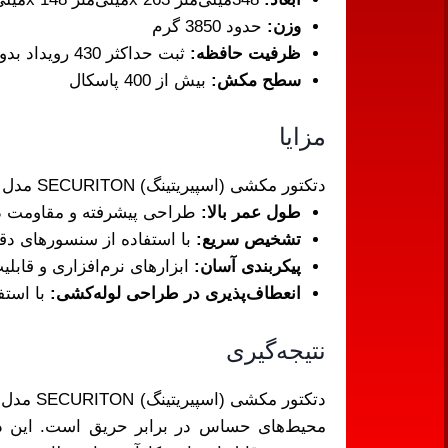
وزن:
حدود 3850 گرم
ظرفیت حافظه:
ثبت حداکثر 430 رویداد بدون کارت حافظه و حداکثر یک سال رویداد با استفاده از ماژول حافظه MCM35
سطح مکش:
بیش از 400 پاسکال
مزایا
دتکتور مکشی (اسپیریتینگ) SECURITON مدل ASD-535-3-1 مزایای متعددی دارد که آن را به گزینه‌ای برتر برای محیط‌های حساس تبدیل می‌کند:
طول عمر بالا:
طراحی پیشرفته و مقاومت در 
تشخیص سریع:
با استفاده از سنسورهای دقیق
پیکربندی آسان:
ابزارهای نرم‌افزاری و قابلی
انعطاف‌پذیری در طراحی لوله‌کشی:
با استفاده از نرم‌افزار ipeFlow
نتیجه‌گیری
محیط‌های حساس در برابر حریق است. این دستگاه