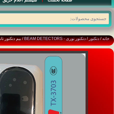
صفحه نخست
سیستم اعلام حریق
جستجو
خانه
/
دتکتور
/
دتکتور نوری - BEAM DETECTORS
/ بیم دتکتور تاندا TANDAمدل 703