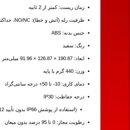
زمان ریست: کمتر از 2 ثانیه
ظرفیت رله (آتش و خطا): NO/NC، حداکثر 2 آمپر در 30 ولت DC
جنس بدنه: ABS
رنگ: سفید
ابعاد: 190.87 × 126.87 × 91.96 میلی‌متر
وزن: 440 گرم با پایه
دمای کاری: 10- تا 50+ درجه سانتی‌گراد
درجه حفاظت: IP30
(استفاده از پوشش IP66 بدون تأیید EN54-12)
رطوبت مجاز: 0 تا 95 درصد بدون میعان