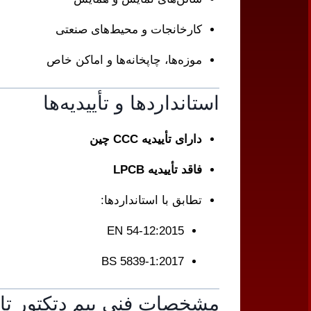
کارخانجات و محیط‌های صنعتی
موزه‌ها، چاپخانه‌ها و اماکن خاص
استانداردها و تأییدیه‌ها
دارای تأییدیه CCC چین
فاقد تأییدیه LPCB
تطابق با استانداردها:
EN 54-12:2015
BS 5839-1:2017
مشخصات فنی بیم دتکتور تاندا TANDA مدل 703