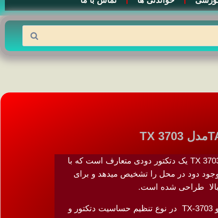
وزشی
خواندنی ها
تماس با ما
بیم دتکتور تاندا TANDA مدل TX 3703 یک دتکتور دودی متعارف است که با
وجود دود در محل را تشخیص میدهد و برای
بالا طراحی شده است.
تنها تفاوت بین مدل TX-7130 و TX-3703 در نوع تنظیم حساسیت دتکتور و