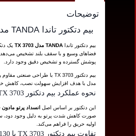
توضیحات
بیم دتکتور تاندا TANDA مدل TX 3703
بیم دتکتور تاندا
TANDA مدل TX 3703
فضاهای وسیع و با سقف بلند تشخیص می‌دهد. ا
پوشش گسترده و تشخیص دقیق وجود دارد.
بیم دتکتور TX 3703 با طراحی
مدل با هدف افزایش سهولت نصب، کاهش خطای
نحوه عملکرد بیم دتکتور TX 3703
این دتکتور بر اساس اصل
انسداد پرتو مادون ق
صورت کاهش شدت پرتو به دلیل وجود دود، سیگ
اولیه حریق را فراهم می‌کند.
تفاوت بیم دتکتور TX 3703 با TX 7130