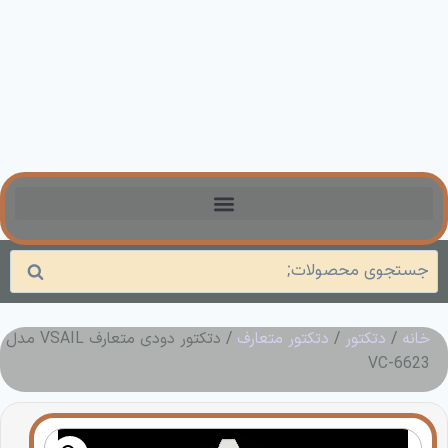
جستجو
خانه
/
دتکتور
/
دتکتور متعارف
/ دتکتور دودی متعارف VSAIL مدل
VC-6623