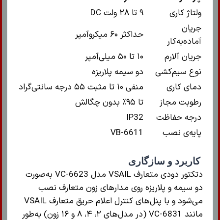
ولتاژ کاری
۹ تا ۲۸ ولت DC
جریان
حداکثر ۶۰ میکروآمپر
آماده‌به‌کار
جریان آلارم
۱۰ تا ۵۰ میلی‌آمپر
نوع سیم‌کشی
دو سیمه پلاریزه
دمای کاری
منفی ۱۰ تا مثبت ۵۵ درجه سانتی‌گراد
رطوبت مجاز
تا ۹۵٪ بدون چگالش
درجه حفاظت
IP32
پایه‌ی نصب
VB-6611
کاربرد و سازگاری
دتکتور دودی متعارف VSAIL مدل VC-6623 به‌صورت
دو سیمه و پلاریزه روی مدارهای زون متعارف نصب
می‌شود و با پنل‌های کنترل اعلام حریق متعارف VSAIL
مانند VC-6831 (در مدل‌های ۲، ۴، ۸ و ۱۶ زون) به‌طور