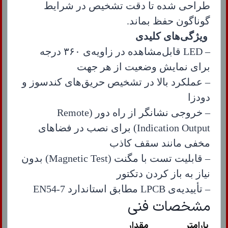
طراحی شده تا دقت تشخیص در شرایط
گوناگون حفظ بماند.
ویژگی‌های کلیدی
– LED قابل‌مشاهده در زاویه‌ی ۳۶۰ درجه
برای نمایش وضعیت از هر جهت
– عملکرد بالا در تشخیص حریق‌های کندسوز و
دودزا
– خروجی نشانگر از راه دور (Remote
Indication Output) برای نصب در فضاهای
مخفی مانند سقف کاذب
– قابلیت تست با مگنت (Magnetic Test) بدون
نیاز به باز کردن دتکتور
– تأییدیه‌ی LPCB مطابق استاندارد EN54-7
مشخصات فنی
پارامتر
مقدار