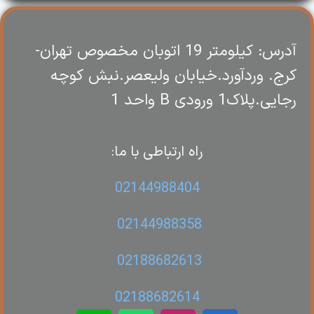
آدرس: کیلومتر 19 اتوبان مخصوص تهران-
کرج. وردآورد.خیابان ولیعصر.نبش کوچه
رجایی.پلاک1 ورودی B واحد 1
راه ارتباطی با ما:
02144988404
02144988358
02188682613
02188682614