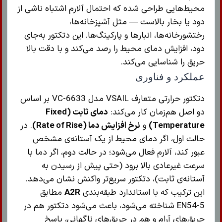
محیط‌هایی طراحی شده که احتمال آلارم اشتباه ناشی از
دود یا بخار بالاست — مثل آشپزخانه‌ها،
رختشورخانه‌ها، انبارها و پارکینگ‌ها. این دتکتور به‌جای
دود، افزایش دمای محیط را رصد می‌کند و با دقت بالا
حریق را شناسایی می‌کند.
عملکرد و فناوری
دتکتور حرارتی متعارف VSAIL مدل VC-6633 بر اساس
دو اصل هم‌زمان کار می‌کند:
دمای ثابت (Fixed
Temperature)
و
نرخ افزایش دما (Rate of Rise)
. در
حالت اول، اگر دمای محیط از یک آستانه‌ی مشخص
عبور کند، آلارم فعال می‌شود؛ در حالت دوم، اگر دما با
سرعت غیرعادی بالا برود (حتی پیش از رسیدن به
آستانه‌ی ثابت)، دتکتور سریع‌تر واکنش نشان می‌دهد.
این ترکیب که با استاندارد طبقه‌بندی
A2R
مطابق
EN54-5 شناخته می‌شود، باعث می‌شود دتکتور هم در
حریق‌های آرام و هم در حریق‌های ناگهانی، پاسخ