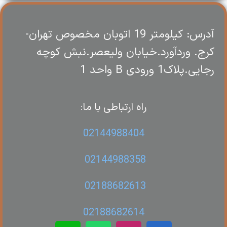
آدرس: کیلومتر 19 اتوبان مخصوص تهران-
کرج. وردآورد.خیابان ولیعصر.نبش کوچه
رجایی.پلاک1 ورودی B واحد 1
راه ارتباطی با ما:
02144988404
02144988358
02188682613
02188682614