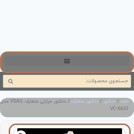
جستجو
خانه
/
دتکتور
/
دتکتور متعارف
/ دتکتور حرارتی متعارف VSAIL مدل
VC-6633