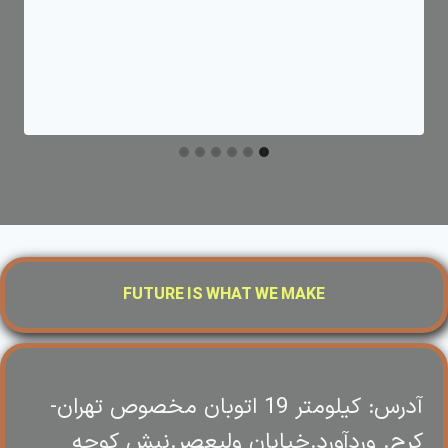
FUTURE IS WHAT WE MAKE
آدرس: کیلومتر 19 اتوبان مخصوص تهران-
کرج. وردآورد.خیابان ولیعصر.نبش کوچه