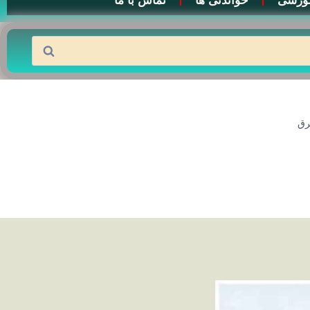
وزشی
خواندنی ها
تماس با ما
رق