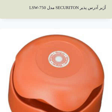
آژیر آدرس پذیر SECURITON مدل LSW-750