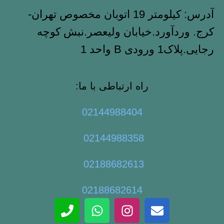
آدرس: کیلومتر 19 اتوبان مخصوص تهران-
کرج. وردآورد.خیابان ولیعصر.نبش کوچه
رجایی.پلاک1 ورودی B واحد 1
راه ارتباطی با ما:
02144988404
02144988358
02188682613
02188682614