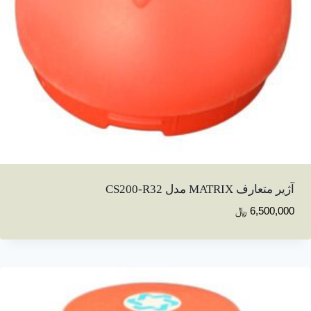
آژیر متعارف MATRIX مدل CS200-R32
6,500,000
﷼