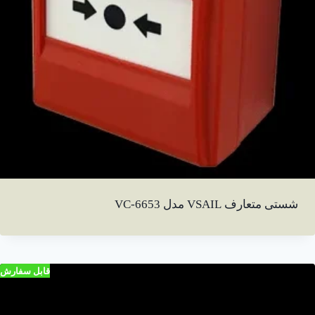
شستی متعارف VSAIL مدل VC-6653
قابل سفارش