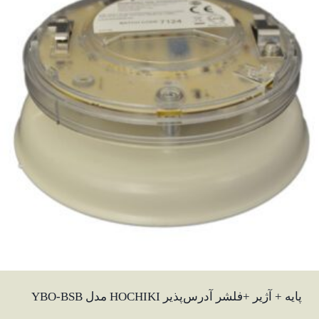
پایه + آژیر +فلشر آدرس‌پذیر HOCHIKI مدل YBO-BSB