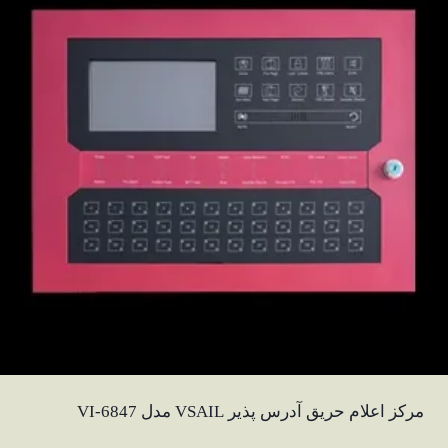
مرکز اعلام حریق آدرس پذیر VSAIL مدل VI-6847