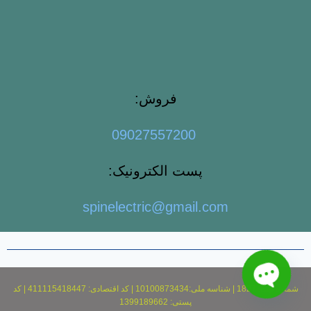
فروش:
09027557200
پست الکترونیک:
spinelectric@gmail.com
شماره ثبت: 1827 | شناسه ملی:10100873434 | کد اقتصادی: 411115418447 | کد
پستی: 1399189662
Open