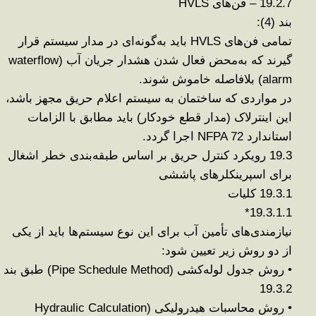
19.2.7 –
فن‌های
HVLS
بند
(4):
تمامی فن‌های
HVLS
باید به‌گونه‌ای در مدار سیستم قرار
گیرند که به‌محض فعال شدن هشدار جریان آب
(waterflow
alarm)
بلافاصله خاموش شوند
.
در مواردی که ساختمان به سیستم اعلام حریق مجهز باشد،
این اینترلاک (مدار قطع خودکار) باید مطابق با الزامات
استاندارد
NFPA 72
اجرا گردد
.
19.3
رویکرد کنترل حریق بر اساس طبقه‌بندی خطر اشغال
برای اسپرینکلرهای پاششی
19.3.1
کلیات
*
19.3.1.1
نیازمندی‌های تأمین آب برای این نوع سیستم‌ها باید از یکی
از دو روش زیر تعیین شود
:
•
روش جدول لوله‌کشی
(Pipe Schedule Method)
طبق بند
19.3.2
•
روش محاسبات هیدرولیکی
(Hydraulic Calculation