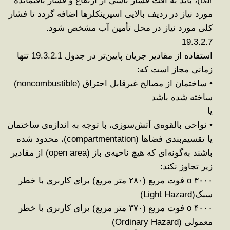
bar)
،
باید
به افت فشار ناشی از ارتفاع و فشار باقیمانده
مورد نیاز در ردیف بالایی اسپرینکلرها اضافه گردد
تا فشار
کلی مورد نیاز در محل تأمین آب مشخص شود
.
19.3.2.7
استفاده از
مقادیر جریان پایین‌تر
در جدول 19.3.2.1
تنها
زمانی مجاز است که
:
•
ساختمان از مصالح
غیرقابل احتراق
(noncombustible)
ساخته شده باشد
یا
•
نواحی بالقوه‌ی آتش‌سوزی، با توجه به
اندازه‌ی ساختمان
یا تقسیم‌بندی فضاها
(compartmentation)
، محدود شده
باشند به‌گونه‌ای که هیچ ناحیه‌ی باز
(open area)
از مقادیر
زیر تجاوز نکند
:
۳۰۰۰
o
فوت مربع (
۲۸۰
متر مربع)
برای کاربری با خطر
سبک
(Light Hazard)
۴۰۰۰
o
فوت مربع (
۳۷۰
متر مربع)
برای کاربری با خطر
معمولی
(Ordinary Hazard)