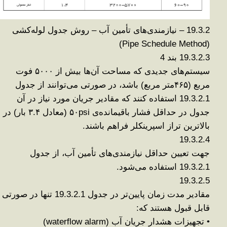
19.3.2 –
نیازمندی‌های تأمین آب – روش جدول لوله‌کشی
(Pipe Schedule Method)
19.3.2.3
بند 4
سیستم‌های جدیدی که
مساحت آن‌ها بیش از
۵۰۰۰
فوت
مربع (
۴۶۵
متر مربع)
باشد، در صورتی می‌توانند از جدول
19.3.2.1 استفاده کنند که
مقادیر جریان مورد نیاز
در آن
جدول
در حداقل فشار باقیمانده‌ی
psi (
۵۰
معادل
۳.۴
بار
)
در
بالاترین تراز اسپرینکلر
فراهم باشند
.
19.3.2.4
جهت تعیین حداقل نیازمندی‌های تأمین آب، از
جدول
19.3.2.1
استفاده می‌شود
.
19.3.2.5
مقادیر
مدت زمان پایین‌تر
در جدول 19.3.2.1
تنها در صورتی
قابل قبول هستند
که
:
•
تجهیزات هشدار جریان آب
(waterflow alarm)