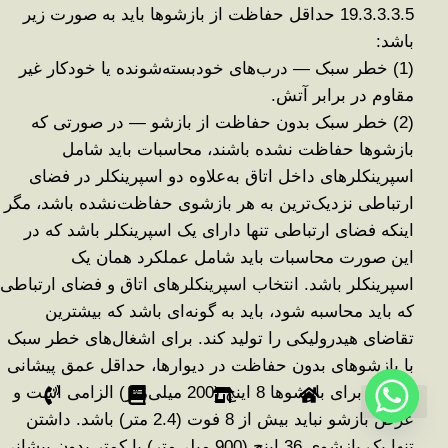
19.3.3.3.5
حداقل حفاظت از بازشوها باید به صورت زیر
باشد
:
(1)
خطر سبک — درب‌های خودبسته‌شونده یا خودکار غیر
مقاوم در برابر آتش
.
(2)
خطر سبک بدون حفاظت از بازشو — در صورتی که
بازشوها حفاظت نشده باشند، محاسبات باید شامل
اسپرینکلرهای داخل اتاق به‌علاوه دو اسپرینکلر در فضای
ارتباطی نزدیک‌ترین به هر بازشوی حفاظت‌نشده باشد، مگر
اینکه فضای ارتباطی تنها دارای یک اسپرینکلر باشد که در
این صورت محاسبات باید شامل عملکرد همان یک
اسپرینکلر باشد. انتخاب اسپرینکلرهای اتاق و فضای ارتباطی
که باید محاسبه شود، باید به گونه‌ای باشد که بیشترین
تقاضای هیدرولیکی را تولید کند. برای اشغال‌های خطر سبک
با بازشوهای بدون حفاظت در دیوارها، حداقل عمق پیشانی
(lintel)
برای بازشوها 8 اینچ (200 میلی‌متر) الزامی است و
عرض بازشو نباید بیش از 8 فوت (2.4 متر) باشد. داشتن
درباره ما
خواندنی ها
تماس با ما
سیستم اعلام حریق
سیستمهای صوتی
صفحه نخست
مطالب آموزشی
تنها یک بازشوی 36 اینچ (900 میلی‌متر) یا کمتر بدون پیشانی