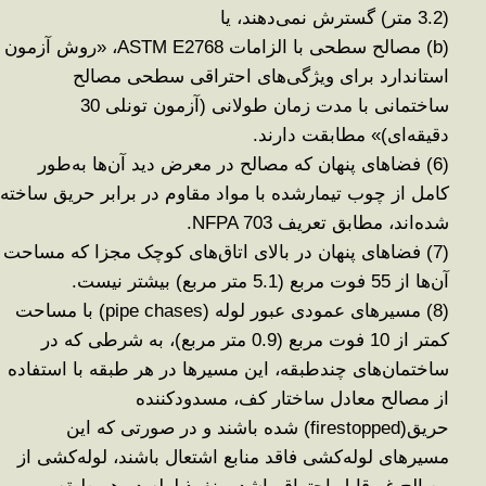
(3.2 متر) گسترش نمی‌دهند، یا
(b)
مصالح سطحی با الزامات
ASTM E2768
،
«
روش آزمون
استاندارد برای ویژگی‌های احتراقی سطحی مصالح
ساختمانی با مدت زمان طولانی (آزمون تونلی 30
دقیقه‌ای)» مطابقت دارند
.
(6)
فضاهای پنهان که مصالح در معرض دید آن‌ها به‌طور
کامل از چوب تیمارشده با مواد مقاوم در برابر حریق ساخته
شده‌اند، مطابق تعریف
NFPA 703.
(7)
فضاهای پنهان در بالای اتاق‌های کوچک مجزا که مساحت
آن‌ها از 55 فوت مربع (5.1 متر مربع) بیشتر نیست
.
(8)
مسیرهای عمودی عبور لوله
(pipe chases)
با مساحت
کمتر از 10 فوت مربع (0.9 متر
مربع)،
به شرطی که در
ساختمان‌های چندطبقه، این مسیرها در هر طبقه با استفاده
از مصالح معادل ساختار کف، مسدودکننده
حریق
(firestopped)
شده باشند و در صورتی که این
مسیرهای لوله‌کشی فاقد منابع اشتعال باشند، لوله‌کشی از