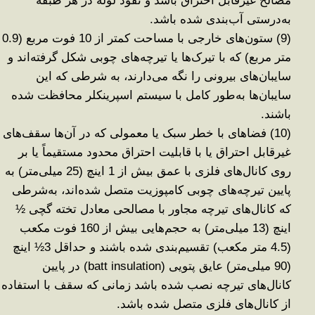
مصالح غیرقابل احتراق باشد و نفوذ لوله در هر طبقه
به‌درستی آب‌بندی شده باشد
.
(9)
ستون‌های خارجی با مساحت کمتر از 10 فوت مربع (0.9
متر مربع) که با تیرک‌ها یا تیرچه‌های چوبی شکل گرفته‌اند و
سایبان‌های بیرونی را نگه می‌دارند، به شرطی که این
سایبان‌ها به‌طور کامل با سیستم اسپرینکلر محافظت شده
باشند
.
(10)
فضاهای با خطر سبک یا معمولی که در آن‌ها سقف‌های
غیرقابل احتراق یا با قابلیت احتراق محدود مستقیماً یا بر
روی کانال‌های فلزی با عمق بیش از 1 اینچ (25 میلی‌متر) به
پایین تیرچه‌های چوبی کامپوزیت متصل شده‌اند، به‌شرطی
که کانال‌های تیرچه مجاور با مصالحی معادل تخته گچی ½
اینچ (13 میلی‌متر) به حجم‌هایی بیش از 160 فوت مکعب
(4.5
متر مکعب) تقسیم‌بندی شده باشند و حداقل 3½ اینچ
(90 میلی‌متر) عایق پتویی
(batt insulation)
در پایین
کانال‌های تیرچه نصب شده باشد زمانی که سقف با استفاده
از کانال‌های فلزی متصل شده باشد
.