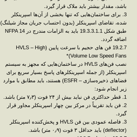
باشد، مقدار بیشتر باید ملاک قرار گیرد
.
3.
برای ساختمان‌هایی که تنها بخشی از آن‌ها اسپرینکلر
شده، تقاضای اسپرینکلر (بدون احتساب جریان مجاز شیلنگ)
طبق شکل 19.3.3.1.1 باید به الزامات مندرج در
NFPA 14
اضافه گردد
.
19.2.7
فن‌
های حجیم با سرعت پایین
(HVLS – High
*
Volume Low Speed
Fans)
نصب فن‌های
HVLS
در ساختمان‌هایی که مجهز به سیستم
اسپرینکلر
(
از جمله اسپرینکلرهای پاسخ بسیار سریع برای
فضاهای ذخیره‌سازی
– ESFR)
هستند، باید مطابق با موارد
زیر انجام شود
:
1.
قطر حداکثری فن نباید بیش از
۲۴
فوت (
۳
٫
۷
متر) باشد
.
2.
فن باید تقریباً در مرکز بین چهار اسپرینکلر مجاور قرار
گیرد
.
3.
فاصله عمودی بین فن
HVLS
و پخش‌کننده اسپرینکلر
(deflector)
باید حداقل
۳
فوت (
۹
٫
۰
متر) باشد
.