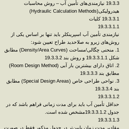
19.3.3
نیازمندی‌های تأمین آب – روش محاسبات
هیدرولیکی
(Hydraulic Calculation Methods)
19.3.3.1
کلیات
19.3.3.1.1
نیازمندی تأمین آب اسپرینکلر باید
تنها بر اساس یکی از
روش‌های زیر
و به صلاحدید طراح تعیین شود
:
1.
منحنی چگالی/مساحت
(Density/Area Curves)
مطابق
شکل 19.3.3.1.1 و روش بند 19.3.3.2
2.
اتاق دارای بیشترین بار آبی
(Room Design Method)
مطابق بند 19.3.3.3
3.
نواحی طراحی خاص
(Special Design Areas)
مطابق
بند 19.3.3.4
19.3.3.1.2
حداقل تأمین آب باید برای مدت زمانی فراهم باشد که در
جدول 19.3.3.1.2
مشخص شده است
.
19.3.3.1.3
مقادیر
مدت زمان پایین‌تر
در جدول مذکور فقط
در صورت