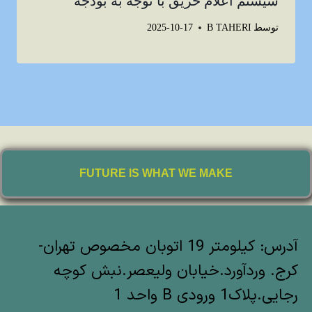
سیستم اعلام حریق با توجه به بودجه
توسط
B TAHERI
2025-10-17
FUTURE IS WHAT WE MAKE
آدرس: کیلومتر 19 اتوبان مخصوص تهران-
کرج. وردآورد.خیابان ولیعصر.نبش کوچه
رجایی.پلاک1 ورودی B واحد 1