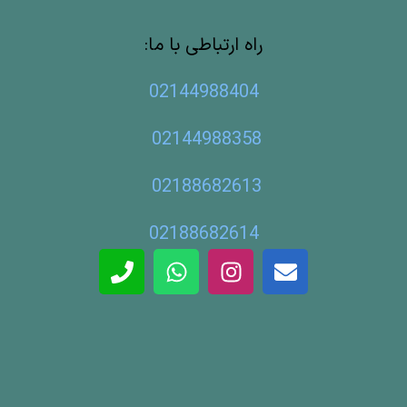
راه ارتباطی با ما:
02144988404
02144988358
02188682613
02188682614