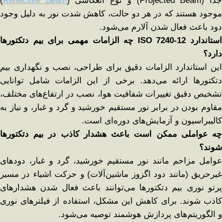
دا (Projected Beam) و نوع انعکاسی (
Reflective Beam
)
موجود هستند که در هر دو حالت، کاهش شدت نور به دلیل وجود
دود باعث فعال شدن آلارم می‌شود.
استاندارد
ISO 7240-12
چه الزامات مهمی برای بیم دتکتورها
دارد؟
این استاندارد الزامات دقیق برای طراحی، نصب و نگهداری بیم
دتکتورها ارائه می‌دهد. برخی از این الزامات شامل توانایی
تشخیص دقیق تغییرات شفافیت هوا، نصب در ارتفاع‌های مختلف،
مقاوم بودن در برابر نور مستقیم خورشید و گرد و غبار، و نیاز به
کالیبراسیون و آزمایش‌های دوره‌ای است.
چه عواملی ممکن است باعث هشدار کاذب در بیم دتکتورها
شوند؟
عوامل مزاحم مانند نور مستقیم خورشید، گرد و غبار، دودهای
غیرحریق (مانند دود اگزوز ماشین‌آلات) و حرکت اشیاء در مسیر
پرتو نوری بیم دتکتورها می‌توانند باعث فعال شدن هشدارهای
کاذب شوند. برای کاهش این مشکل، استفاده از فیلترهای نوری
و الگوریتم‌های پردازش هوشمند توصیه می‌شود.