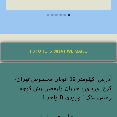
FUTURE IS WHAT WE MAKE
آدرس: کیلومتر 19 اتوبان مخصوص تهران-
کرج. وردآورد.خیابان ولیعصر.نبش کوچه
رجایی.پلاک1 ورودی B واحد 1
راه ارتباطی با ما: