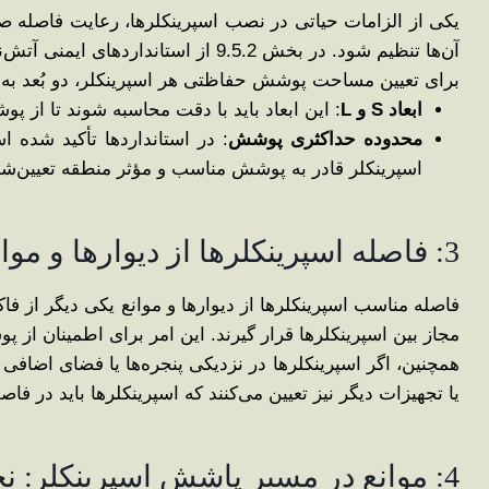
یکی از الزامات حیاتی در نصب اسپرینکلرها، رعایت فاصله صح
آن‌ها تنظیم شود. در بخش 9.5.2 از استانداردهای ایمنی آتش‌نشانی، نحوه اندازه‌گیری مساحت پوشش حفاظتی اسپرینکلرها به‌طور دقیق توضیح داده شده است.
برای تعیین مساحت پوشش حفاظتی هر اسپرینکلر، دو بُعد به‌ط
ابعاد
S
و
L
: این ابعاد باید با دقت محاسبه شوند تا از
محدوده حداکثری پوشش
اسپرینکلر قادر به پوشش مناسب و مؤثر منطقه تعیین‌شد
3: فاصله اسپرینکلرها از دیوارها و موانع: قوانین و محدودیت‌ها
فاصله مناسب اسپرینکلرها از دیوارها و موانع یکی دیگر از فا
مجاز بین اسپرینکلرها قرار گیرند. این امر برای اطمینان از
همچنین، اگر اسپرینکلرها در نزدیکی پنجره‌ها یا فضای اضافی
یا تجهیزات دیگر نیز تعیین می‌کنند که اسپرینکلرها باید در 
4: موانع در مسیر پاشش اسپرینکلر: نحوه مقابله با موانع مختلف