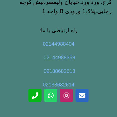
کرج. وردآورد.خیابان ولیعصر.نبش کوچه
رجایی.پلاک1 ورودی B واحد 1
راه ارتباطی با ما:
02144988404
02144988358
02188682613
02188682614