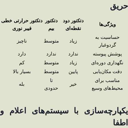
حریق
دتکتور دود
دتکتور
دتکتور حرارتی خطی
ویژگی‌ها
نقطه‌ای
بیم
فیبر نوری
حساسیت به
زیاد
متوسط
ناچیز
گردوغبار
پوشش پیوسته
ندارد
ندارد
دارد
نگهداری دوره‌ای
زیاد
متوسط
کم
دقت مکان‌یابی
پایین
متوسط
بسیار بالا
مناسب برای
تا
خیر
بله
محیط‌های وسیع
حدودی
یکپارچه‌سازی با سیستم‌های اعلام و
اطفا