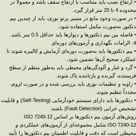
•
ارتفاع نصب باید متناسب با ارتفاع سقف باشد و معمولاً در
محدوده
4
تا 25 متر
قرار گیرد
.
•
در صورت وجود
مانع در مسیر پرتو نوری
، باید از چندین بیم
دتکتور به‌صورت مکمل استفاده شود
.
•
فاصله بین بیم دتکتورها و دیوارها باید حداقل
0.5
متر
باشد
.
4.
الزامات نگهداری و آزمون‌های دوره‌ای
•
بیم دتکتورها باید به‌صورت
دوره‌ای آزمایش و کالیبره
شوند تا
عملکرد صحیح آن‌ها تضمین شود
.
•
گرد و غبار و آلودگی‌های محیطی
باید به‌طور منظم از سطح
فرستنده، گیرنده و بازتابنده پاک شوند
.
•
زاویه و تنظیمات نوری
باید بررسی شده و در صورت لزوم،
مجدداً تنظیم شوند
.
•
دتکتورها باید دارای
سیستم خودآزمایی
(Self-Testing)
و قابلیت
تشخیص خرابی
(Fault Detection)
باشند
.
روش‌های آزمون بیم دتکتورها بر اساس
ISO 7240-12
ISO 7240-12
شامل مجموعه‌ای از
آزمون‌های عملکردی و
محیطی
است که دقت و قابلیت اطمینان بیم دتکتورها را تأیید