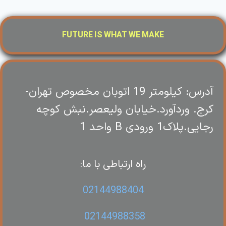
FUTURE IS WHAT WE MAKE
آدرس: کیلومتر 19 اتوبان مخصوص تهران-
کرج. وردآورد.خیابان ولیعصر.نبش کوچه
رجایی.پلاک1 ورودی B واحد 1
راه ارتباطی با ما:
02144988404
02144988358