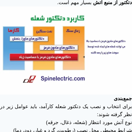
دتکتور از منبع آتش
بسیار مهم است.
جمع‌بندی
برای انتخاب و نصب یک دتکتور شعله کارآمد، باید عوامل زیر در
نظر گرفته شوند:
نوع آتش مورد انتظار (شعله، ذغال، جرقه)
شرایط محیطی محل نصب (رطوبت، گرد و غبار، دود، دما)