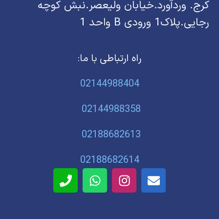
کرج. وردآورد.خیابان ولیعصر.نبش کوچه
رجایی.پلاک1 ورودی B واحد 1
راه ارتباطی با ما:
02144988404
02144988358
02188682613
02188682614