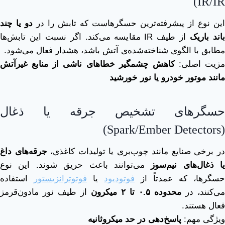
IR/IR)
این نوع از پیشرفته‌ترین حسگرهاست که تابش را در
دو یا چند
اند باریک
از طیف IR مقایسه می‌کند. اگر نسبت این تابش‌ها
مطابق با الگوی شناخته‌شده‌ی آتش باشد، هشدار فعال می‌شود.
مزیت اصلی:
کاهش چشمگیر خطاهای ناشی از منابع غیرآتش
مانند موتور خودرو یا نور خورشید
حسگرهای تشخیص جرقه یا ذغال
(Spark/Ember Detectors)
ر برخی صنایع مانند چوب‌بری یا تولیدات کاغذی،
جرقه‌های داغ
یا ذغال‌های نیم‌سوز
می‌توانند باعث حریق شوند. این نوع
حسگرها، که عمدتاً از
فوتودیود
یا
فوتوترانزیستور
استفاده
می‌کنند، در
محدوده
۰.۵
تا
۲
میکرون
از طیف نور مادون‌قرمز
فعال هستند.
ویژگی مهم:
پاسخ‌دهی در حد میکروثانیه