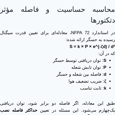
محاسبه حساسیت و فاصله مؤثر
دتکتورها
در استاندارد NFPA 72، معادله‌ای برای تعیین قدرت سیگنال
رسیده به حسگر ارائه شده:
S = k × P × e^(-ζd) / d²
که در آن:
S
: توان دریافتی توسط حسگر
P
: توان تابش شعله
d
: فاصله بین شعله و حسگر
ζ
: ضریب تضعیف هوا
k
: ثابت تناسب
طبق این معادله، اگر فاصله دو برابر شود، توان دریافتی
یک‌چهارم می‌شود. این مسئله در تعیین
حداکثر فاصله نصب